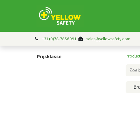
Over ons
Contact
+31 (0)78-7856991
sales@yellowsafety.com
Prijsklasse
Produc
Br