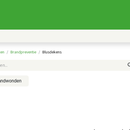
Nieuws
FAQ
Producten
AED
ten
Brandpreventie
Blusdekens
andwonden