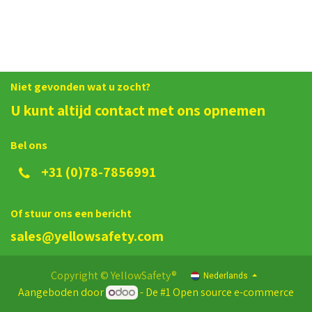
Niet gevonden wat u zocht?
U kunt altijd contact met ons opnemen
Bel ons
+31 (0)78-7856991
Of stuur ons een bericht
sales@yellowsafety.com
Copyright © YellowSafety®
Nederlands
Aangeboden door
- De #1
Open source e-commerce