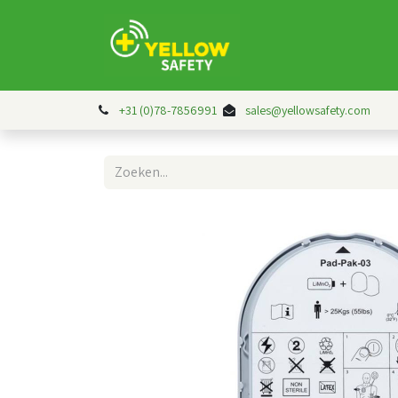
Over ons
Contact
+31 (0)78-7856991
sales@yellowsafety.com