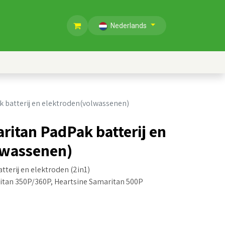
Nederlands
 batterij en elektroden(volwassenen)
ritan PadPak batterij en
lwassenen)
terij en elektroden (2in1)
itan 350P/360P, Heartsine Samaritan 500P