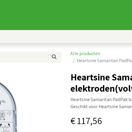
Nieuws
FAQ
Producten
AED
Alle producten
Heartsine Samaritan PadPak
Heartsine Sama
elektroden(vo
Heartsine Samaritan PadPak bat
Geschikt voor Heartsine Samar
€
117,56