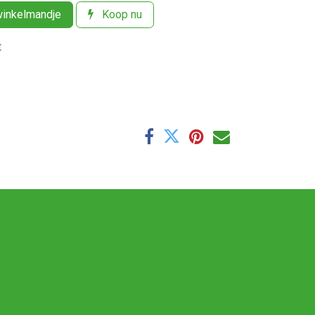
winkelmandje
Koop nu
t