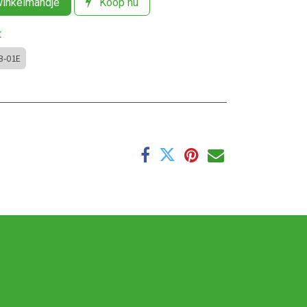
winkelmandje
Koop nu
t
B-01E