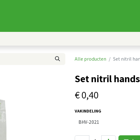
Nieuws
FAQ
Producten
AED
Alle producten
Set nitril h
Set nitril hand
€
0,40
VAKINDELING