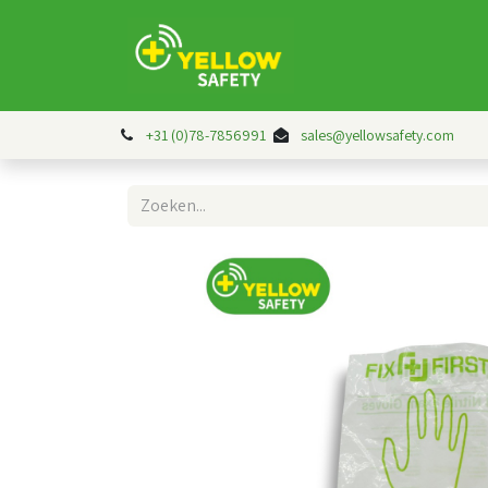
Over ons
Contact
+31 (0)78-7856991
sales@yellowsafety.com